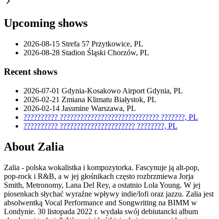
Upcoming shows
2026-08-15
Strefa 57
Przytkowice, PL
2026-08-28
Stadion Śląski
Chorzów, PL
Recent shows
2026-07-01
Gdynia-Kosakowo Airport
Gdynia, PL
2026-02-21
Zmiana Klimatu
Białystok, PL
2026-02-14
Jassmine
Warszawa, PL
??????????
?????????????????????????????
???????, PL
??????????
??????????????????????
????????, PL
About Zalia
Zalia - polska wokalistka i kompozytorka. Fascynuje ją alt-pop,
pop-rock i R&B, a w jej głośnikach często rozbrzmiewa Jorja
Smith, Metronomy, Lana Del Rey, a ostatnio Lola Young. W jej
piosenkach słychać wyraźne wpływy indie/lofi oraz jazzu. Zalia jest
absolwentką Vocal Performance and Songwriting na BIMM w
Londynie. 30 listopada 2022 r. wydała swój debiutancki album