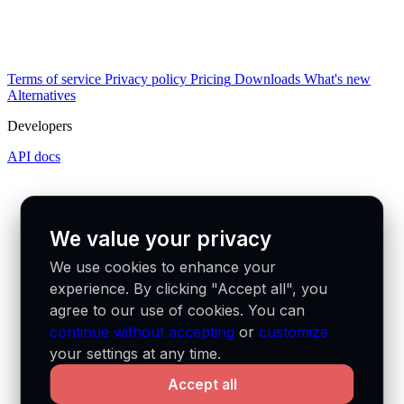
Terms of service
Privacy policy
Pricing
Downloads
What's new
Alternatives
Developers
API docs
We value your privacy
We use cookies to enhance your
experience. By clicking "Accept all", you
agree to our use of cookies. You can
continue without accepting
or
customize
your settings at any time.
Accept all