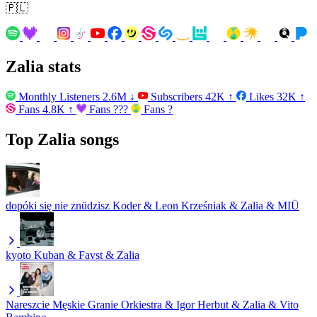
🇵🇱
Zalia stats
Monthly Listeners
2.6M
↓
Subscribers
42K
↑
Likes
32K
↑
Fans
4.8K
↑
Fans
???
Fans
?
Top Zalia songs
dopóki się nie znüdzisz
Koder & Leon Krześniak & Zalia & MIÜ
kyoto
Kuban & Favst & Zalia
Nareszcie
Męskie Granie Orkiestra & Igor Herbut & Zalia & Vito