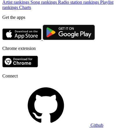
Artist rankings
Song rankings
Radio station rankings
Playlist
rankings
Charts
Get the apps
Chrome extension
Connect
Github