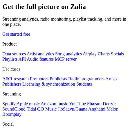
Get the full picture on Zalia
Streaming analytics, radio monitoring, playlist tracking, and more in
one place.
Get started free
Product
Data sources
Artist analytics
Song analytics
Airplay
Charts
Socials
Playlists
API
Audio features
MCP server
Use cases
A&R research
Promoters
Publicists
Radio programmers
Artists
Publishers
Licensing & synchronization
Students
Streaming
Spotify
Apple music
Amazon music
YouTube
Shazam
Deezer
SoundCloud
Tidal
QQ Music
JioSaavn/Gaana
Anghami
Melon
Boomplay
Social