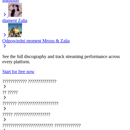
Bambino
diament
Zalia
Odpowiedni moment
Mrozu & Zalia
See the full discography and track streaming performance across
every platform.
Start for free now
????????????
??????????????
??
?????
???????
????????????????????
?????
??????????????????
?????????????????????????
?????????????