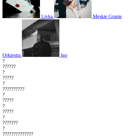
Livka
Męskie Granie
Orkiestra
Igo
?
??????
?
?????
?
??????????
?
?????
?
?????
?
???????
?
??????????????