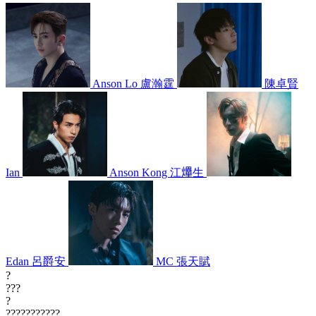
Anson Lo 盧瀚霆
陳卓賢
Ian
Anson Kong 江𤒹生
Edan 呂爵安
MC 張天賦
?
???
?
???????????