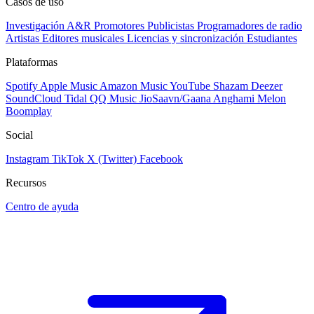
Casos de uso
Investigación A&R
Promotores
Publicistas
Programadores de radio
Artistas
Editores musicales
Licencias y sincronización
Estudiantes
Plataformas
Spotify
Apple Music
Amazon Music
YouTube
Shazam
Deezer
SoundCloud
Tidal
QQ Music
JioSaavn/Gaana
Anghami
Melon
Boomplay
Social
Instagram
TikTok
X (Twitter)
Facebook
Recursos
Centro de ayuda