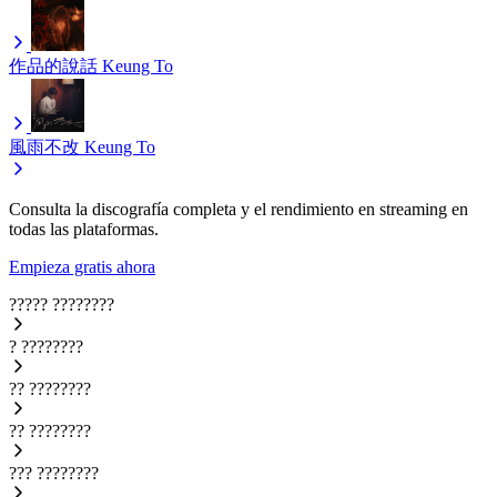
作品的說話
Keung To
風雨不改
Keung To
Consulta la discografía completa y el rendimiento en streaming en
todas las plataformas.
Empieza gratis ahora
?????
????????
?
????????
??
????????
??
????????
???
????????