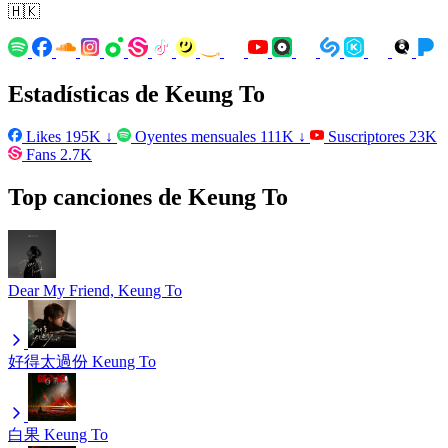
🇭🇰
Estadísticas de Keung To
Likes
195K
↓
Oyentes mensuales
111K
↓
Suscriptores
23K
Fans
2.7K
Top canciones de Keung To
Dear My Friend,
Keung To
好得太過份
Keung To
白果
Keung To