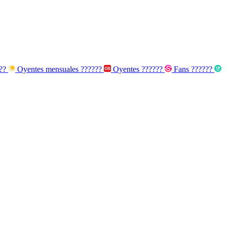
???
Oyentes mensuales
??????
Oyentes
??????
Fans
??????