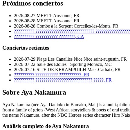
Próximos conciertos
2026-08-27
MEETT
Aussonne, FR
2026-08-28
MEETT
Aussonne, FR
2026-08-28
Combe à la Serpent
Corcelles-les-Monts, FR
??????????
?????????????????????????????
?????????????????
??????????
???????????
????????, CA
Conciertos recientes
2026-07-29
Plage Les Canailles Nice
Nice saint-augustin, FR
2026-07-22
Salle des Etoiles - Sporting
Monaco, MC
2026-07-16
SITE DE KERAMPUILH
Mael-Carhaix, FR
??????????
???????????
???????????, FR
??????????
????????????????????????????
?????, FR
Sobre Aya Nakamura
Aya Nakamura (née Aya Danioko in Bamako, Mali) is a multi-platinu
from a family of griots (West African storytellers & poets of oral tradi
the name Nakamura, after the NBC Heroes series character Hiro Nakam
Análisis completo de Aya Nakamura