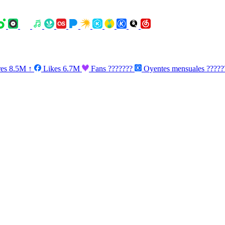
res
8.5M
↑
Likes
6.7M
Fans
???????
Oyentes mensuales
????