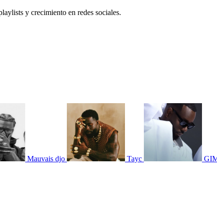
laylists y crecimiento en redes sociales.
Mauvais djo
Tayc
GI