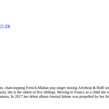
??, FR
m, chart-topping French-Malian pop singer mixing Afrobeat & RnB sou
tion), she is the oldest of five siblings. Moving to France as a child sh
ura. In 2017 her debut album Journal Intime was propelled by her fir