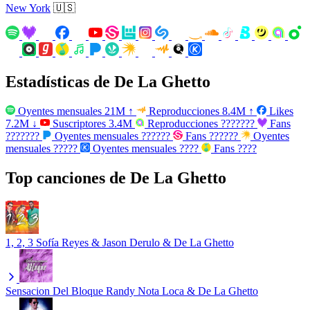
New York
🇺🇸
Estadísticas de De La Ghetto
Oyentes mensuales
21M
↑
Reproducciones
8.4M
↑
Likes
7.2M
↓
Suscriptores
3.4M
Reproducciones
???????
Fans
???????
Oyentes mensuales
??????
Fans
??????
Oyentes
mensuales
?????
Oyentes mensuales
????
Fans
????
Top canciones de De La Ghetto
1, 2, 3
Sofía Reyes & Jason Derulo & De La Ghetto
Sensacion Del Bloque
Randy Nota Loca & De La Ghetto