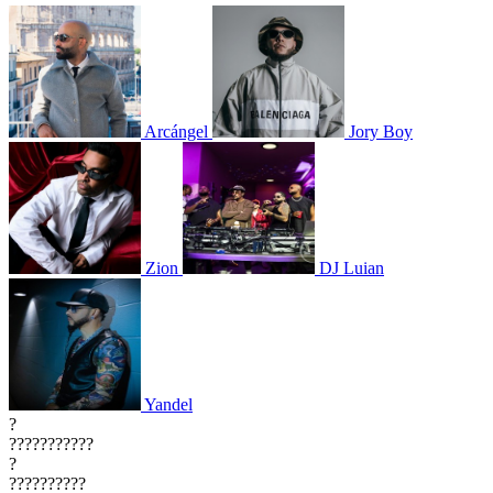
Arcángel
Jory Boy
Zion
DJ Luian
Yandel
?
???????????
?
??????????