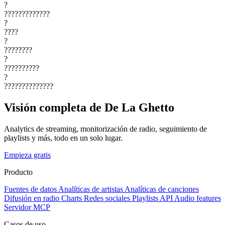
?
?????????????
?
????
?
????????
?
??????????
?
??????????????
Visión completa de De La Ghetto
Analytics de streaming, monitorización de radio, seguimiento de
playlists y más, todo en un solo lugar.
Empieza gratis
Producto
Fuentes de datos
Analíticas de artistas
Analíticas de canciones
Difusión en radio
Charts
Redes sociales
Playlists
API
Audio features
Servidor MCP
Casos de uso