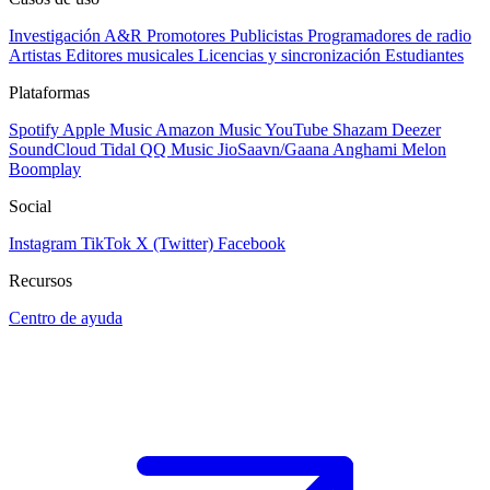
Investigación A&R
Promotores
Publicistas
Programadores de radio
Artistas
Editores musicales
Licencias y sincronización
Estudiantes
Plataformas
Spotify
Apple Music
Amazon Music
YouTube
Shazam
Deezer
SoundCloud
Tidal
QQ Music
JioSaavn/Gaana
Anghami
Melon
Boomplay
Social
Instagram
TikTok
X (Twitter)
Facebook
Recursos
Centro de ayuda