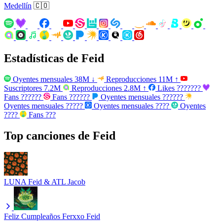
Medellín
🇨🇴
Estadísticas de Feid
Oyentes mensuales
38M
↓
Reproducciones
11M
↑
Suscriptores
7.2M
Reproducciones
2.8M
↑
Likes
???????
Fans
??????
Fans
??????
Oyentes mensuales
??????
Oyentes mensuales
?????
Oyentes mensuales
????
Oyentes
????
Fans
???
Top canciones de Feid
LUNA
Feid & ATL Jacob
Feliz Cumpleaños Ferxxo
Feid