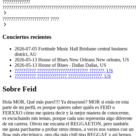
?????????????
??????????????????????????????????????????????????????????????
??????????????????????
????
Conciertos recientes
2026-07-05
Fortitude Music Hall
Brisbane central business
district, AU
2026-05-13
House of Blues New Orleans
New orleans, US
2026-05-13
House of Blues - Dallas
Dallas, US
??????????
????????????????????????
???????, US
??????????
??????????????
????????????????, US
Sobre Feid
Hola MOR, Qué más pues!!!! Ya desayunó? MOR si estás en esta
parte de mi perfil, es porque quieres saber quién es FEID o
FERXXO cómo me quiera decir y la mejor manera de conocerme,
es escuchando mis temas, porque cada uno representa algo diferente
de mi carrera. Obvio me encanta el REGGAETON, pero también
me gusta parcharme a probar otros ritmos, a veces nos vamos con un
flow más electrónico, otro día más chill tipo REGGAE y así hemos