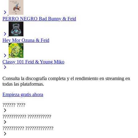
PERRO NEGRO
Bad Bunny & Feid
Hey Mor
Ozuna & Feid
Classy 101
Feid & Young Miko
Consulta la discografía completa y el rendimiento en streaming en
todas las plataformas.
Empieza gratis ahora
??????
????
???????????
???????????
??????????
?????????????