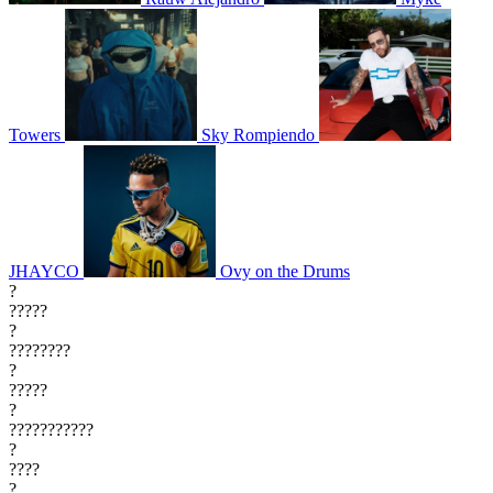
Towers
Sky Rompiendo
JHAYCO
Ovy on the Drums
?
?????
?
????????
?
?????
?
???????????
?
????
?