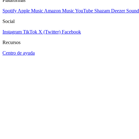
Plataformas
Spotify
Apple Music
Amazon Music
YouTube
Shazam
Deezer
Sound
Social
Instagram
TikTok
X (Twitter)
Facebook
Recursos
Centro de ayuda