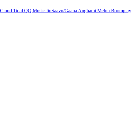
Cloud
Tidal
QQ Music
JioSaavn/Gaana
Anghami
Melon
Boomplay