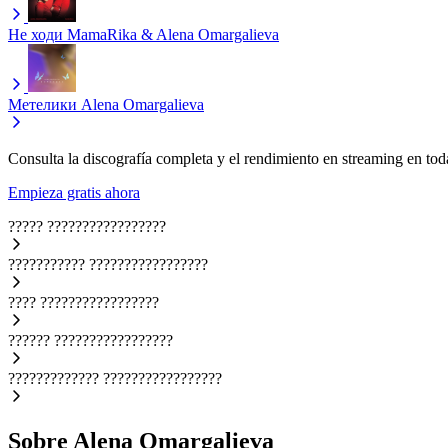
Не ходи
MamaRika & Alena Omargalieva
Метелики
Alena Omargalieva
Consulta la discografía completa y el rendimiento en streaming en toda
Empieza gratis ahora
?????
?????????????????
???????????
?????????????????
????
?????????????????
??????
?????????????????
?????????????
?????????????????
Sobre Alena Omargalieva