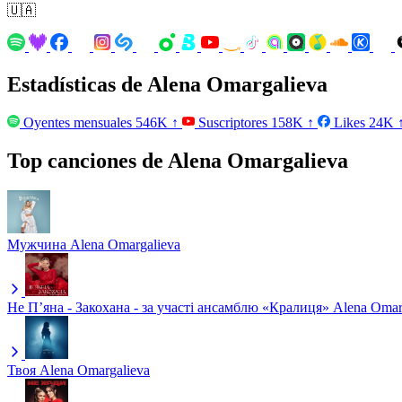
🇺🇦
Estadísticas de Alena Omargalieva
Oyentes mensuales
546K
↑
Suscriptores
158K
↑
Likes
24K
Top canciones de Alena Omargalieva
Мужчина
Alena Omargalieva
Не Пʼяна - Закохана - за участі ансамблю «Кралиця»
Alena Omar
Твоя
Alena Omargalieva