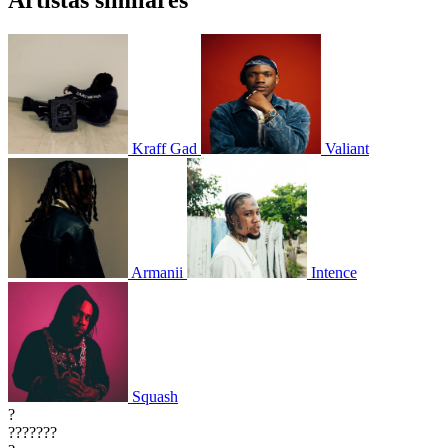
Kraff Gad
Valiant
Armanii
Intence
Squash
?
???????