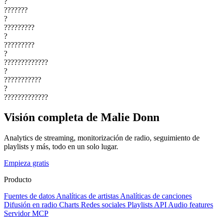
?
???????
?
?????????
?
?????????
?
?????????????
?
???????????
?
?????????????
Visión completa de Malie Donn
Analytics de streaming, monitorización de radio, seguimiento de
playlists y más, todo en un solo lugar.
Empieza gratis
Producto
Fuentes de datos
Analíticas de artistas
Analíticas de canciones
Difusión en radio
Charts
Redes sociales
Playlists
API
Audio features
Servidor MCP