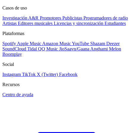
Casos de uso
Investigación A&R
Promotores
Publicistas
Programadores de radio
Artistas
Editores musicales
Licencias y sincronización
Estudiantes
Plataformas
Spotify
Apple Music
Amazon Music
YouTube
Shazam
Deezer
SoundCloud
Tidal
QQ Music
JioSaavn/Gaana
Anghami
Melon
Boomplay
Social
Instagram
TikTok
X (Twitter)
Facebook
Recursos
Centro de ayuda