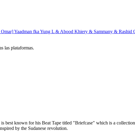
d Omar]
Yaadman fka Yung L & Abood Khiery & Sammany & Rashid 
s las plataformas.
best known for his Beat Tape titled "Briefcase" which is a collection
inspired by the Sudanese revolution.