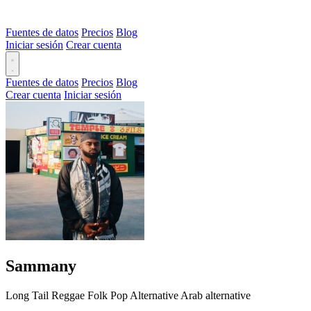
Fuentes de datos
Precios
Blog
Iniciar sesión
Crear cuenta
Fuentes de datos
Precios
Blog
Crear cuenta
Iniciar sesión
Sammany
Long Tail
Reggae
Folk
Pop
Alternative
Arab alternative