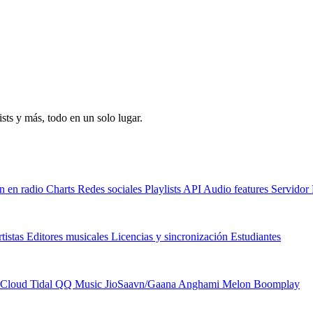
sts y más, todo en un solo lugar.
n en radio
Charts
Redes sociales
Playlists
API
Audio features
Servido
tistas
Editores musicales
Licencias y sincronización
Estudiantes
Cloud
Tidal
QQ Music
JioSaavn/Gaana
Anghami
Melon
Boomplay