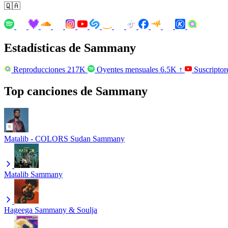
🇶🇦
Estadísticas de Sammany
Reproducciones
217K
Oyentes mensuales
6.5K
↑
Suscriptor
Top canciones de Sammany
Matalib - COLORS Sudan
Sammany
Matalib
Sammany
Hageega
Sammany & Soulja