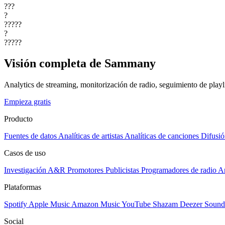
???
?
?????
?
?????
Visión completa de Sammany
Analytics de streaming, monitorización de radio, seguimiento de playli
Empieza gratis
Producto
Fuentes de datos
Analíticas de artistas
Analíticas de canciones
Difusió
Casos de uso
Investigación A&R
Promotores
Publicistas
Programadores de radio
Ar
Plataformas
Spotify
Apple Music
Amazon Music
YouTube
Shazam
Deezer
Sound
Social