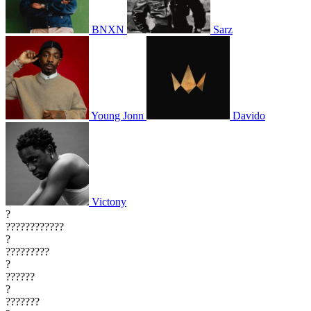
BNXN
Sarz
Young Jonn
Davido
Victony
?
????????????
?
?????????
?
??????
?
???????