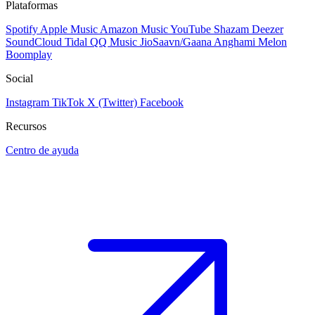
Plataformas
Spotify
Apple Music
Amazon Music
YouTube
Shazam
Deezer
SoundCloud
Tidal
QQ Music
JioSaavn/Gaana
Anghami
Melon
Boomplay
Social
Instagram
TikTok
X (Twitter)
Facebook
Recursos
Centro de ayuda