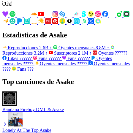
🇳🇬
Estadísticas de Asake
Reproducciones
2.6B
↑
Oyentes mensuales
8.8M
↑
Reproducciones
3.2M
↑
Suscriptores
2.1M
↑
Oyentes
??????
Likes
??????
Fans
??????
Fans
??????
Oyentes
mensuales
?????
Oyentes mensuales
?????
Oyentes mensuales
????
Fans
???
Top canciones de Asake
Bandana
Fireboy DML & Asake
Lonely At The Top
Asake