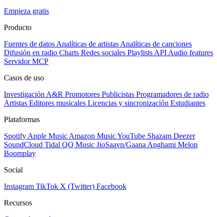
Empieza gratis
Producto
Fuentes de datos
Analíticas de artistas
Analíticas de canciones
Difusión en radio
Charts
Redes sociales
Playlists
API
Audio features
Servidor MCP
Casos de uso
Investigación A&R
Promotores
Publicistas
Programadores de radio
Artistas
Editores musicales
Licencias y sincronización
Estudiantes
Plataformas
Spotify
Apple Music
Amazon Music
YouTube
Shazam
Deezer
SoundCloud
Tidal
QQ Music
JioSaavn/Gaana
Anghami
Melon
Boomplay
Social
Instagram
TikTok
X (Twitter)
Facebook
Recursos