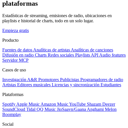
plataformas
Estadísticas de streaming, emisiones de radio, ubicaciones en
playlists e historial de charts, todo en un solo lugar.
Empieza gratis
Producto
Fuentes de datos
Analíticas de artistas
Analíticas de canciones
Difusión en radio
Charts
Redes sociales
Playlists
API
Audio features
Servidor MCP
Casos de uso
Investigación A&R
Promotores
Publicistas
Programadores de radio
Artistas
Editores musicales
Licencias y sincronización
Estudiantes
Plataformas
Spotify
Apple Music
Amazon Music
YouTube
Shazam
Deezer
SoundCloud
Tidal
QQ Music
JioSaavn/Gaana
Anghami
Melon
Boomplay
Social