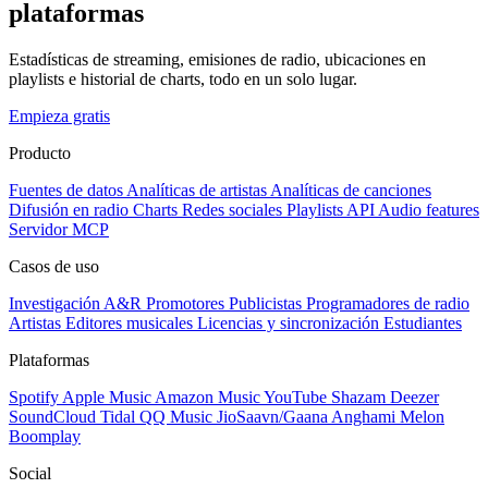
plataformas
Estadísticas de streaming, emisiones de radio, ubicaciones en
playlists e historial de charts, todo en un solo lugar.
Empieza gratis
Producto
Fuentes de datos
Analíticas de artistas
Analíticas de canciones
Difusión en radio
Charts
Redes sociales
Playlists
API
Audio features
Servidor MCP
Casos de uso
Investigación A&R
Promotores
Publicistas
Programadores de radio
Artistas
Editores musicales
Licencias y sincronización
Estudiantes
Plataformas
Spotify
Apple Music
Amazon Music
YouTube
Shazam
Deezer
SoundCloud
Tidal
QQ Music
JioSaavn/Gaana
Anghami
Melon
Boomplay
Social