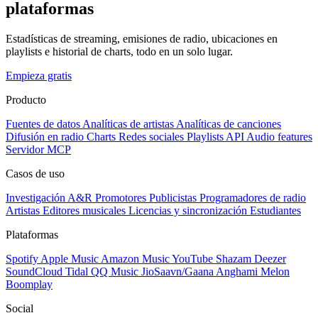
plataformas
Estadísticas de streaming, emisiones de radio, ubicaciones en
playlists e historial de charts, todo en un solo lugar.
Empieza gratis
Producto
Fuentes de datos
Analíticas de artistas
Analíticas de canciones
Difusión en radio
Charts
Redes sociales
Playlists
API
Audio features
Servidor MCP
Casos de uso
Investigación A&R
Promotores
Publicistas
Programadores de radio
Artistas
Editores musicales
Licencias y sincronización
Estudiantes
Plataformas
Spotify
Apple Music
Amazon Music
YouTube
Shazam
Deezer
SoundCloud
Tidal
QQ Music
JioSaavn/Gaana
Anghami
Melon
Boomplay
Social