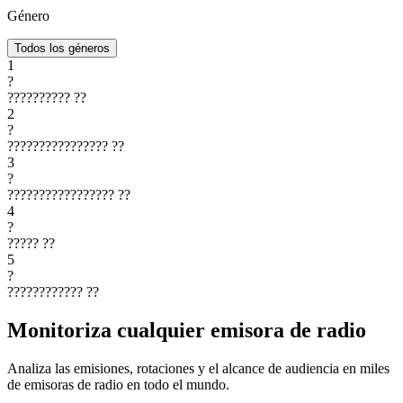
Género
Todos los géneros
1
?
??????????
??
2
?
????????????????
??
3
?
?????????????????
??
4
?
?????
??
5
?
????????????
??
Monitoriza cualquier emisora de radio
Analiza las emisiones, rotaciones y el alcance de audiencia en miles
de emisoras de radio en todo el mundo.