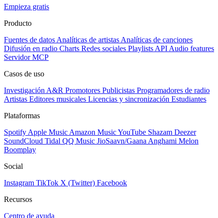
Empieza gratis
Producto
Fuentes de datos
Analíticas de artistas
Analíticas de canciones
Difusión en radio
Charts
Redes sociales
Playlists
API
Audio features
Servidor MCP
Casos de uso
Investigación A&R
Promotores
Publicistas
Programadores de radio
Artistas
Editores musicales
Licencias y sincronización
Estudiantes
Plataformas
Spotify
Apple Music
Amazon Music
YouTube
Shazam
Deezer
SoundCloud
Tidal
QQ Music
JioSaavn/Gaana
Anghami
Melon
Boomplay
Social
Instagram
TikTok
X (Twitter)
Facebook
Recursos
Centro de ayuda