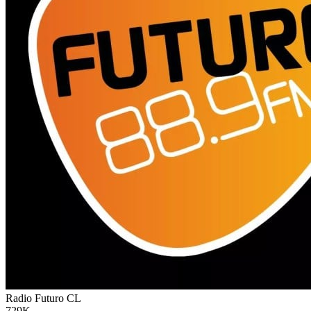
Radio Futuro
CL
729K