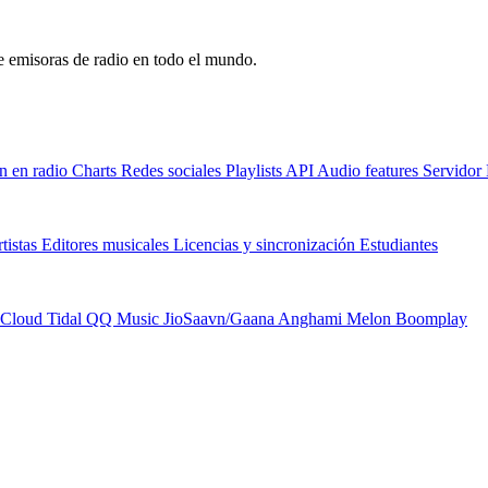
de emisoras de radio en todo el mundo.
n en radio
Charts
Redes sociales
Playlists
API
Audio features
Servido
tistas
Editores musicales
Licencias y sincronización
Estudiantes
Cloud
Tidal
QQ Music
JioSaavn/Gaana
Anghami
Melon
Boomplay