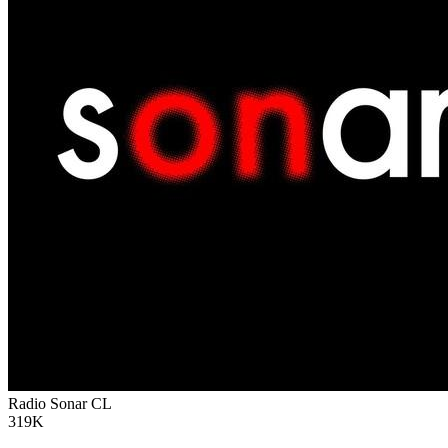
Radio Sonar
CL
319K