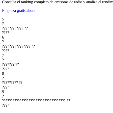
Consulta el ranking completo de emisoras de radio y analiza el rendim
Empieza gratis ahora
5
?
????????????
??
????
6
?
????????????????
??
????
7
?
???????
??
????
8
?
?????????
??
????
9
?
????????????????????????????????????
??
????