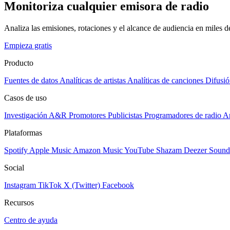
Monitoriza cualquier emisora de radio
Analiza las emisiones, rotaciones y el alcance de audiencia en miles 
Empieza gratis
Producto
Fuentes de datos
Analíticas de artistas
Analíticas de canciones
Difusió
Casos de uso
Investigación A&R
Promotores
Publicistas
Programadores de radio
Ar
Plataformas
Spotify
Apple Music
Amazon Music
YouTube
Shazam
Deezer
Sound
Social
Instagram
TikTok
X (Twitter)
Facebook
Recursos
Centro de ayuda