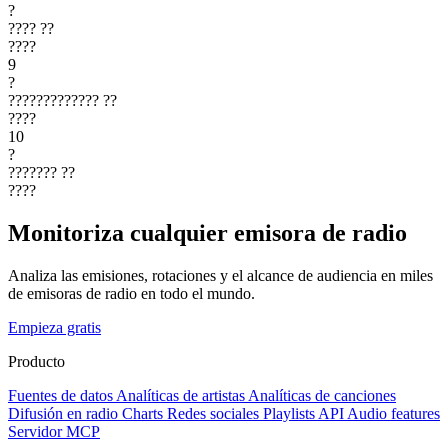
?
????
??
????
9
?
?????????????
??
????
10
?
???????
??
????
Monitoriza cualquier emisora de radio
Analiza las emisiones, rotaciones y el alcance de audiencia en miles
de emisoras de radio en todo el mundo.
Empieza gratis
Producto
Fuentes de datos
Analíticas de artistas
Analíticas de canciones
Difusión en radio
Charts
Redes sociales
Playlists
API
Audio features
Servidor MCP