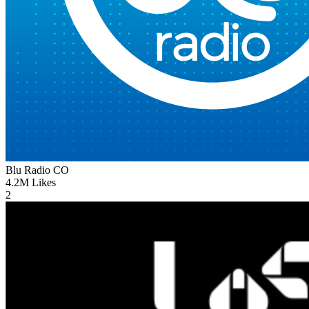
Blu Radio
CO
4.2M
Likes
2