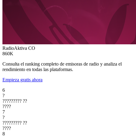
RadioAktiva
CO
860K
Consulta el ranking completo de emisoras de radio y analiza el
rendimiento en todas las plataformas.
Empieza gratis ahora
6
?
?????????
??
????
7
?
?????????
??
????
8