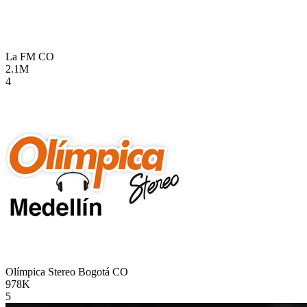
La FM
CO
2.1M
4
Olímpica Stereo Bogotá
CO
978K
5