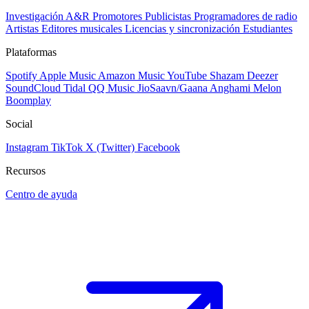
Investigación A&R
Promotores
Publicistas
Programadores de radio
Artistas
Editores musicales
Licencias y sincronización
Estudiantes
Plataformas
Spotify
Apple Music
Amazon Music
YouTube
Shazam
Deezer
SoundCloud
Tidal
QQ Music
JioSaavn/Gaana
Anghami
Melon
Boomplay
Social
Instagram
TikTok
X (Twitter)
Facebook
Recursos
Centro de ayuda