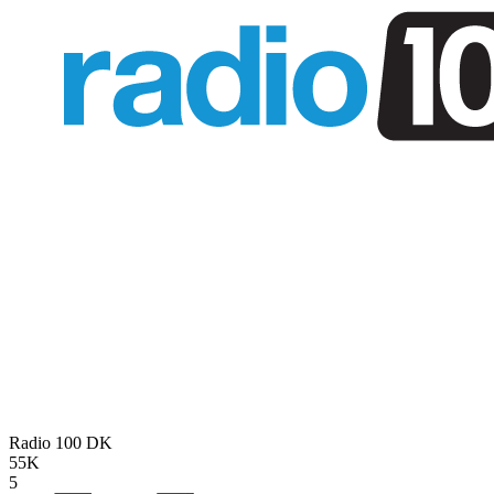
Radio 100
DK
55K
5