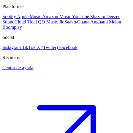
Plataformas
Spotify
Apple Music
Amazon Music
YouTube
Shazam
Deezer
SoundCloud
Tidal
QQ Music
JioSaavn/Gaana
Anghami
Melon
Boomplay
Social
Instagram
TikTok
X (Twitter)
Facebook
Recursos
Centro de ayuda