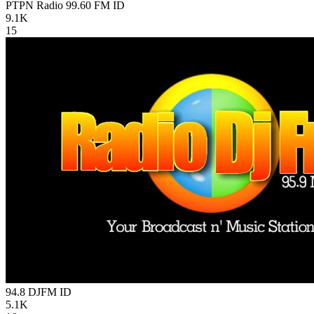
PTPN Radio 99.60 FM
ID
9.1K
15
94.8 DJFM
ID
5.1K