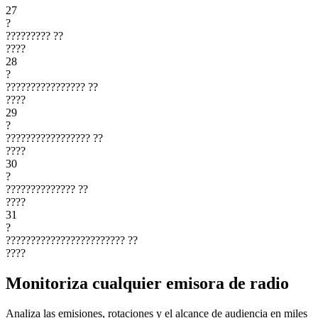
27
?
?????????
??
????
28
?
????????????????
??
????
29
?
?????????????????
??
????
30
?
??????????????
??
????
31
?
????????????????????????
??
????
Monitoriza cualquier emisora de radio
Analiza las emisiones, rotaciones y el alcance de audiencia en miles