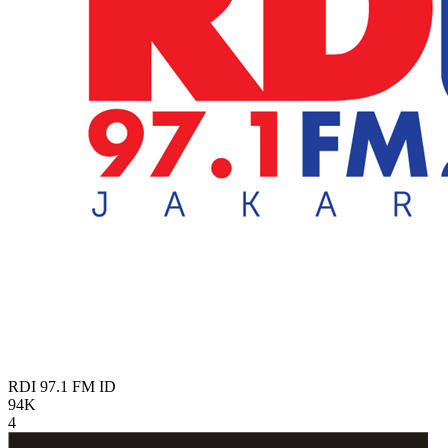
RDI 97.1 FM
ID
94K
4