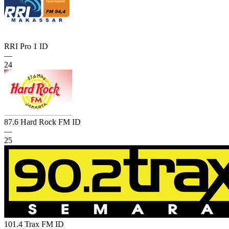
RRI Pro 1
ID
—
24
87.6 Hard Rock FM
ID
—
25
101.4 Trax FM
ID