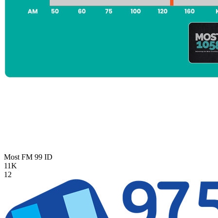
Most FM 99
ID
11K
12