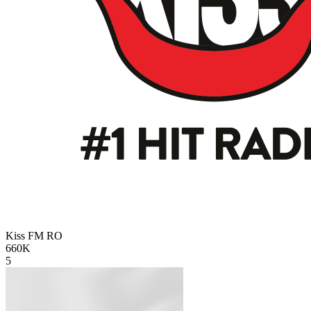
Kiss FM
RO
660K
5