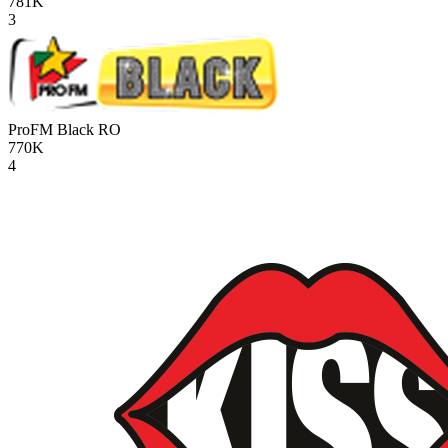
781K
3
ProFM Black
RO
770K
4