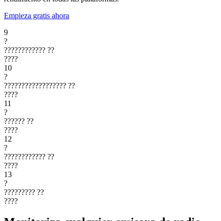
Empieza gratis ahora
9
?
????????????
??
????
10
?
??????????????????
??
????
11
?
??????
??
????
12
?
????????????
??
????
13
?
?????????
??
????