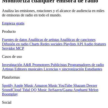
Monitoriza cualquier emisora de radio
Analiza las emisiones, rotaciones y el alcance de audiencia en miles
de emisoras de radio en todo el mundo.
Empieza gratis
Producto
Fuentes de datos
Analíticas de artistas
Analíticas de canciones
Difusión en radio
Charts
Redes sociales
Playlists
API
Audio features
Servidor MCP
Casos de uso
Investigación A&R
Promotores
Publicistas
Programadores de radio
Artistas
Editores musicales
Licencias y sincronización
Estudiantes
Plataformas
Spotify
Apple Music
Amazon Music
YouTube
Shazam
Deezer
SoundCloud
Tidal
QQ Music
JioSaavn/Gaana
Anghami
Melon
Boomplay
Social