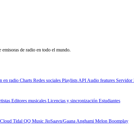
de emisoras de radio en todo el mundo.
n en radio
Charts
Redes sociales
Playlists
API
Audio features
Servido
tistas
Editores musicales
Licencias y sincronización
Estudiantes
Cloud
Tidal
QQ Music
JioSaavn/Gaana
Anghami
Melon
Boomplay