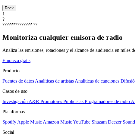
Rock
1
?
??????????????
??
Monitoriza cualquier emisora de radio
Analiza las emisiones, rotaciones y el alcance de audiencia en miles 
Empieza gratis
Producto
Fuentes de datos
Analíticas de artistas
Analíticas de canciones
Difusió
Casos de uso
Investigación A&R
Promotores
Publicistas
Programadores de radio
Ar
Plataformas
Spotify
Apple Music
Amazon Music
YouTube
Shazam
Deezer
Sound
Social