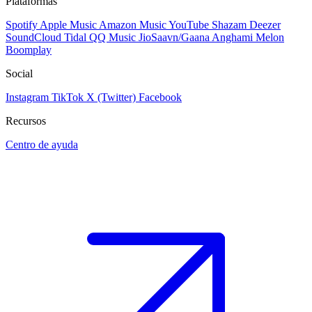
Plataformas
Spotify
Apple Music
Amazon Music
YouTube
Shazam
Deezer
SoundCloud
Tidal
QQ Music
JioSaavn/Gaana
Anghami
Melon
Boomplay
Social
Instagram
TikTok
X (Twitter)
Facebook
Recursos
Centro de ayuda