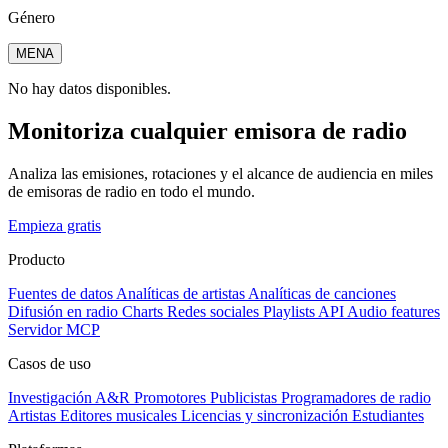
Género
MENA
No hay datos disponibles.
Monitoriza cualquier emisora de radio
Analiza las emisiones, rotaciones y el alcance de audiencia en miles
de emisoras de radio en todo el mundo.
Empieza gratis
Producto
Fuentes de datos
Analíticas de artistas
Analíticas de canciones
Difusión en radio
Charts
Redes sociales
Playlists
API
Audio features
Servidor MCP
Casos de uso
Investigación A&R
Promotores
Publicistas
Programadores de radio
Artistas
Editores musicales
Licencias y sincronización
Estudiantes