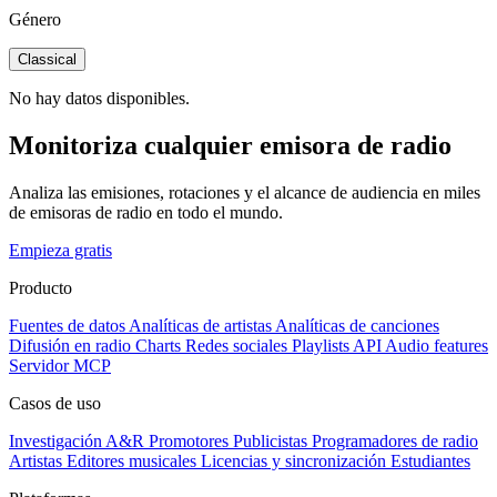
Género
Classical
No hay datos disponibles.
Monitoriza cualquier emisora de radio
Analiza las emisiones, rotaciones y el alcance de audiencia en miles
de emisoras de radio en todo el mundo.
Empieza gratis
Producto
Fuentes de datos
Analíticas de artistas
Analíticas de canciones
Difusión en radio
Charts
Redes sociales
Playlists
API
Audio features
Servidor MCP
Casos de uso
Investigación A&R
Promotores
Publicistas
Programadores de radio
Artistas
Editores musicales
Licencias y sincronización
Estudiantes