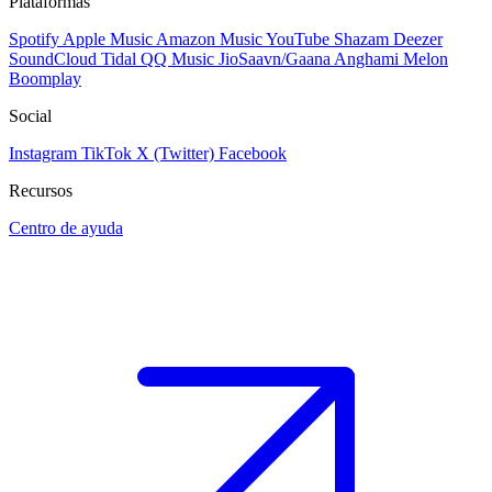
Plataformas
Spotify
Apple Music
Amazon Music
YouTube
Shazam
Deezer
SoundCloud
Tidal
QQ Music
JioSaavn/Gaana
Anghami
Melon
Boomplay
Social
Instagram
TikTok
X (Twitter)
Facebook
Recursos
Centro de ayuda