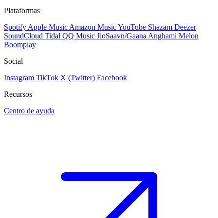
Plataformas
Spotify
Apple Music
Amazon Music
YouTube
Shazam
Deezer
SoundCloud
Tidal
QQ Music
JioSaavn/Gaana
Anghami
Melon
Boomplay
Social
Instagram
TikTok
X (Twitter)
Facebook
Recursos
Centro de ayuda