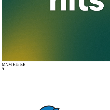
MNM Hits
BE
9