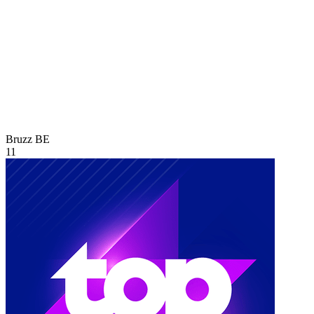
Bruzz
BE
11