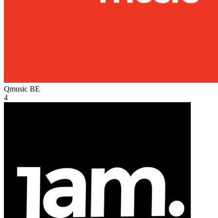
Qmusic
BE
4