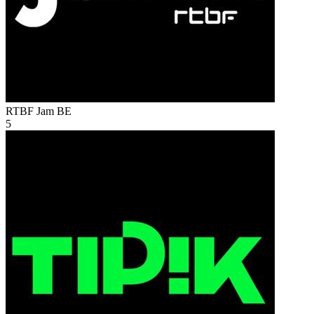
RTBF Jam
BE
5