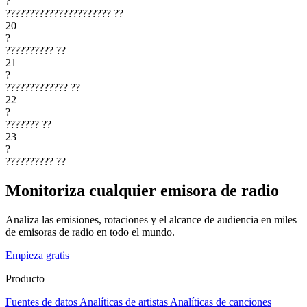
?
??????????????????????
??
20
?
??????????
??
21
?
?????????????
??
22
?
???????
??
23
?
??????????
??
Monitoriza cualquier emisora de radio
Analiza las emisiones, rotaciones y el alcance de audiencia en miles
de emisoras de radio en todo el mundo.
Empieza gratis
Producto
Fuentes de datos
Analíticas de artistas
Analíticas de canciones