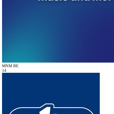
MNM
BE
14