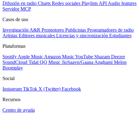
Difusión en radio
Charts
Redes sociales
Playlists
API
Audio features
Servidor MCP
Casos de uso
Investigación A&R
Promotores
Publicistas
Programadores de radio
Artistas
Editores musicales
Licencias y sincronización
Estudiantes
Plataformas
Spotify
Apple Music
Amazon Music
YouTube
Shazam
Deezer
SoundCloud
Tidal
QQ Music
JioSaavn/Gaana
Anghami
Melon
Boomplay
Social
Instagram
TikTok
X (Twitter)
Facebook
Recursos
Centro de ayuda