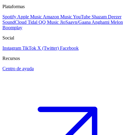
Plataformas
Spotify
Apple Music
Amazon Music
YouTube
Shazam
Deezer
SoundCloud
Tidal
QQ Music
JioSaavn/Gaana
Anghami
Melon
Boomplay
Social
Instagram
TikTok
X (Twitter)
Facebook
Recursos
Centro de ayuda