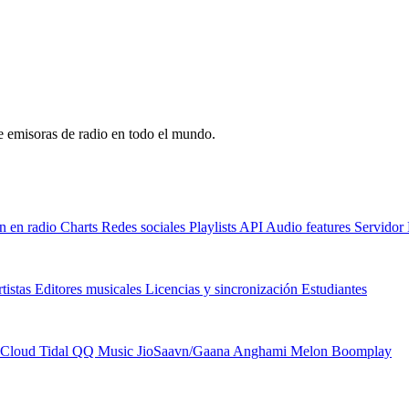
de emisoras de radio en todo el mundo.
n en radio
Charts
Redes sociales
Playlists
API
Audio features
Servido
tistas
Editores musicales
Licencias y sincronización
Estudiantes
Cloud
Tidal
QQ Music
JioSaavn/Gaana
Anghami
Melon
Boomplay