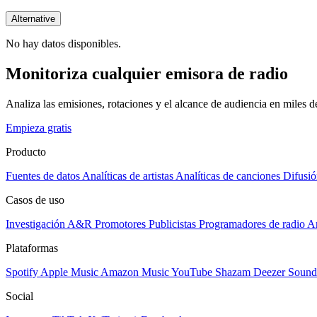
Alternative
No hay datos disponibles.
Monitoriza cualquier emisora de radio
Analiza las emisiones, rotaciones y el alcance de audiencia en miles 
Empieza gratis
Producto
Fuentes de datos
Analíticas de artistas
Analíticas de canciones
Difusió
Casos de uso
Investigación A&R
Promotores
Publicistas
Programadores de radio
Ar
Plataformas
Spotify
Apple Music
Amazon Music
YouTube
Shazam
Deezer
Sound
Social