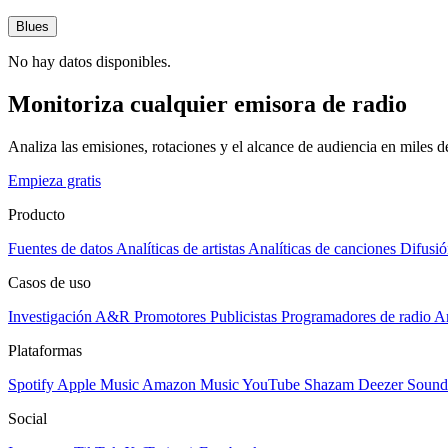
Blues
No hay datos disponibles.
Monitoriza cualquier emisora de radio
Analiza las emisiones, rotaciones y el alcance de audiencia en miles 
Empieza gratis
Producto
Fuentes de datos
Analíticas de artistas
Analíticas de canciones
Difusió
Casos de uso
Investigación A&R
Promotores
Publicistas
Programadores de radio
Ar
Plataformas
Spotify
Apple Music
Amazon Music
YouTube
Shazam
Deezer
Sound
Social