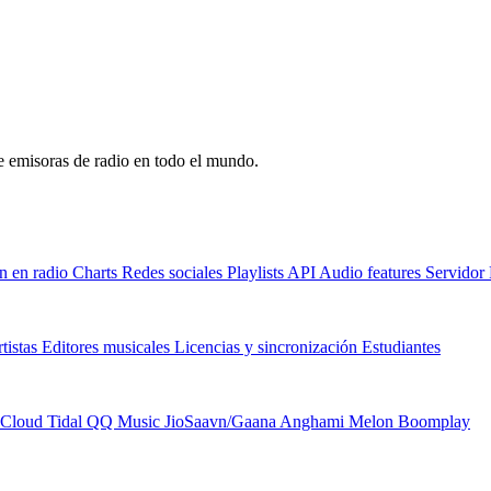
de emisoras de radio en todo el mundo.
n en radio
Charts
Redes sociales
Playlists
API
Audio features
Servido
tistas
Editores musicales
Licencias y sincronización
Estudiantes
Cloud
Tidal
QQ Music
JioSaavn/Gaana
Anghami
Melon
Boomplay