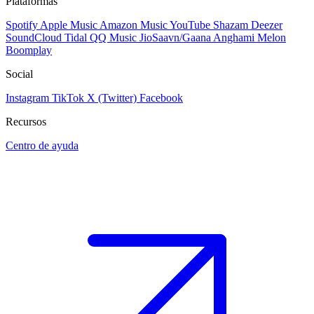
Plataformas
Spotify
Apple Music
Amazon Music
YouTube
Shazam
Deezer
SoundCloud
Tidal
QQ Music
JioSaavn/Gaana
Anghami
Melon
Boomplay
Social
Instagram
TikTok
X (Twitter)
Facebook
Recursos
Centro de ayuda