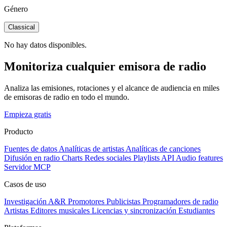
Género
Classical
No hay datos disponibles.
Monitoriza cualquier emisora de radio
Analiza las emisiones, rotaciones y el alcance de audiencia en miles
de emisoras de radio en todo el mundo.
Empieza gratis
Producto
Fuentes de datos
Analíticas de artistas
Analíticas de canciones
Difusión en radio
Charts
Redes sociales
Playlists
API
Audio features
Servidor MCP
Casos de uso
Investigación A&R
Promotores
Publicistas
Programadores de radio
Artistas
Editores musicales
Licencias y sincronización
Estudiantes