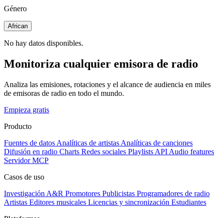
Género
African
No hay datos disponibles.
Monitoriza cualquier emisora de radio
Analiza las emisiones, rotaciones y el alcance de audiencia en miles
de emisoras de radio en todo el mundo.
Empieza gratis
Producto
Fuentes de datos
Analíticas de artistas
Analíticas de canciones
Difusión en radio
Charts
Redes sociales
Playlists
API
Audio features
Servidor MCP
Casos de uso
Investigación A&R
Promotores
Publicistas
Programadores de radio
Artistas
Editores musicales
Licencias y sincronización
Estudiantes