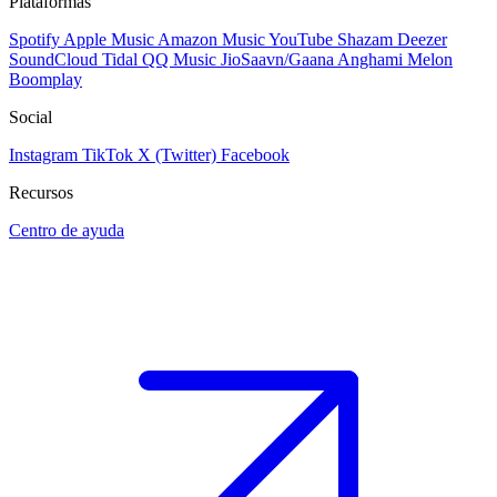
Plataformas
Spotify
Apple Music
Amazon Music
YouTube
Shazam
Deezer
SoundCloud
Tidal
QQ Music
JioSaavn/Gaana
Anghami
Melon
Boomplay
Social
Instagram
TikTok
X (Twitter)
Facebook
Recursos
Centro de ayuda