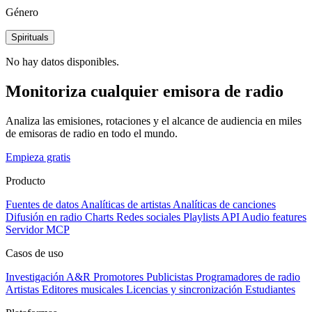
Género
Spirituals
No hay datos disponibles.
Monitoriza cualquier emisora de radio
Analiza las emisiones, rotaciones y el alcance de audiencia en miles
de emisoras de radio en todo el mundo.
Empieza gratis
Producto
Fuentes de datos
Analíticas de artistas
Analíticas de canciones
Difusión en radio
Charts
Redes sociales
Playlists
API
Audio features
Servidor MCP
Casos de uso
Investigación A&R
Promotores
Publicistas
Programadores de radio
Artistas
Editores musicales
Licencias y sincronización
Estudiantes