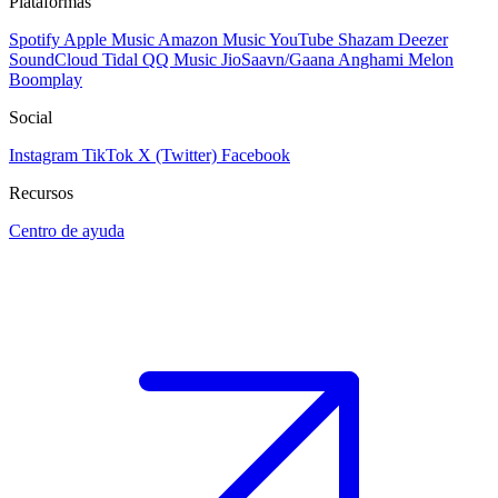
Plataformas
Spotify
Apple Music
Amazon Music
YouTube
Shazam
Deezer
SoundCloud
Tidal
QQ Music
JioSaavn/Gaana
Anghami
Melon
Boomplay
Social
Instagram
TikTok
X (Twitter)
Facebook
Recursos
Centro de ayuda