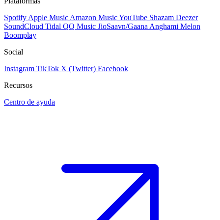
Plataformas
Spotify
Apple Music
Amazon Music
YouTube
Shazam
Deezer
SoundCloud
Tidal
QQ Music
JioSaavn/Gaana
Anghami
Melon
Boomplay
Social
Instagram
TikTok
X (Twitter)
Facebook
Recursos
Centro de ayuda