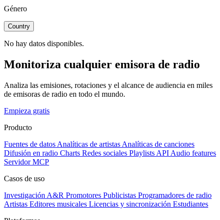
Género
Country
No hay datos disponibles.
Monitoriza cualquier emisora de radio
Analiza las emisiones, rotaciones y el alcance de audiencia en miles
de emisoras de radio en todo el mundo.
Empieza gratis
Producto
Fuentes de datos
Analíticas de artistas
Analíticas de canciones
Difusión en radio
Charts
Redes sociales
Playlists
API
Audio features
Servidor MCP
Casos de uso
Investigación A&R
Promotores
Publicistas
Programadores de radio
Artistas
Editores musicales
Licencias y sincronización
Estudiantes