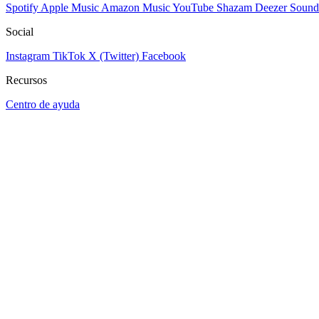
Spotify
Apple Music
Amazon Music
YouTube
Shazam
Deezer
Sound
Social
Instagram
TikTok
X (Twitter)
Facebook
Recursos
Centro de ayuda