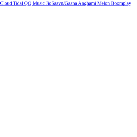
Cloud
Tidal
QQ Music
JioSaavn/Gaana
Anghami
Melon
Boomplay