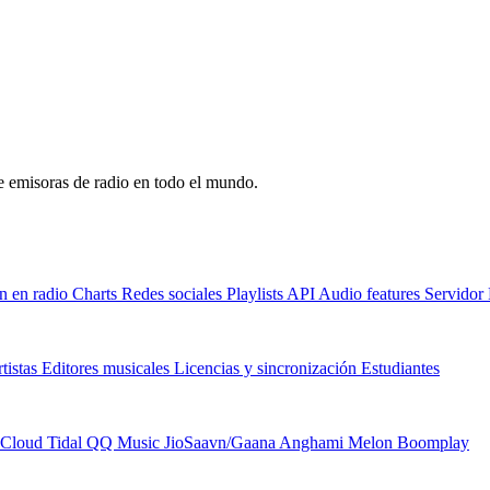
de emisoras de radio en todo el mundo.
n en radio
Charts
Redes sociales
Playlists
API
Audio features
Servido
tistas
Editores musicales
Licencias y sincronización
Estudiantes
Cloud
Tidal
QQ Music
JioSaavn/Gaana
Anghami
Melon
Boomplay