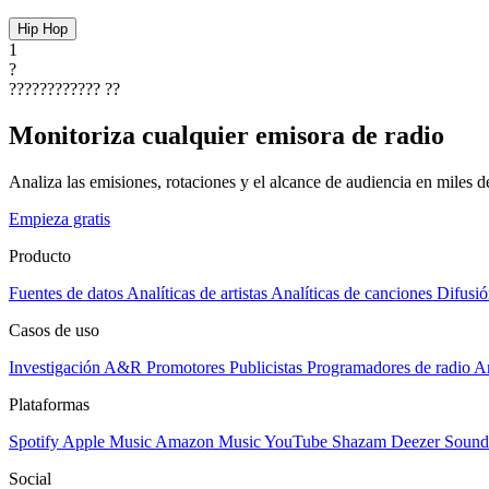
Hip Hop
1
?
????????????
??
Monitoriza cualquier emisora de radio
Analiza las emisiones, rotaciones y el alcance de audiencia en miles 
Empieza gratis
Producto
Fuentes de datos
Analíticas de artistas
Analíticas de canciones
Difusió
Casos de uso
Investigación A&R
Promotores
Publicistas
Programadores de radio
Ar
Plataformas
Spotify
Apple Music
Amazon Music
YouTube
Shazam
Deezer
Sound
Social