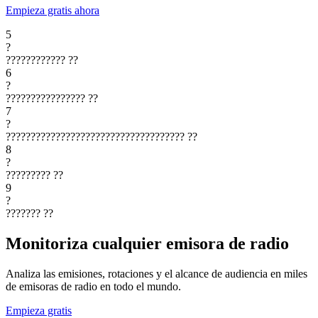
Empieza gratis ahora
5
?
????????????
??
6
?
????????????????
??
7
?
????????????????????????????????????
??
8
?
?????????
??
9
?
???????
??
Monitoriza cualquier emisora de radio
Analiza las emisiones, rotaciones y el alcance de audiencia en miles
de emisoras de radio en todo el mundo.
Empieza gratis