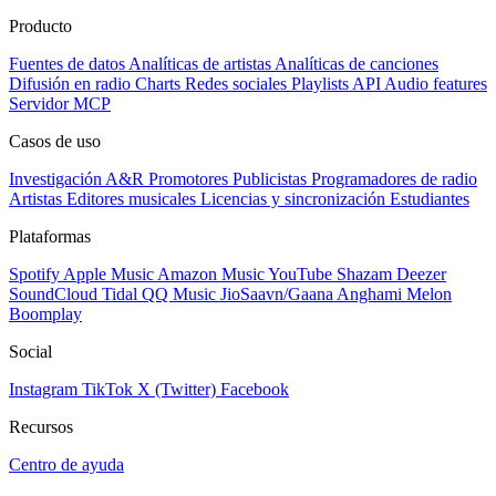
Producto
Fuentes de datos
Analíticas de artistas
Analíticas de canciones
Difusión en radio
Charts
Redes sociales
Playlists
API
Audio features
Servidor MCP
Casos de uso
Investigación A&R
Promotores
Publicistas
Programadores de radio
Artistas
Editores musicales
Licencias y sincronización
Estudiantes
Plataformas
Spotify
Apple Music
Amazon Music
YouTube
Shazam
Deezer
SoundCloud
Tidal
QQ Music
JioSaavn/Gaana
Anghami
Melon
Boomplay
Social
Instagram
TikTok
X (Twitter)
Facebook
Recursos
Centro de ayuda