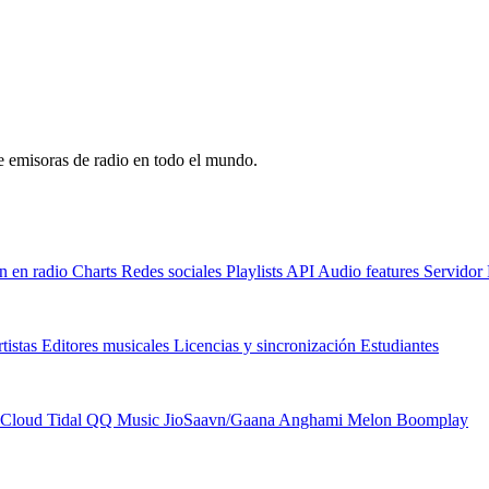
de emisoras de radio en todo el mundo.
n en radio
Charts
Redes sociales
Playlists
API
Audio features
Servido
tistas
Editores musicales
Licencias y sincronización
Estudiantes
Cloud
Tidal
QQ Music
JioSaavn/Gaana
Anghami
Melon
Boomplay