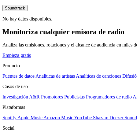
Soundtrack
No hay datos disponibles.
Monitoriza cualquier emisora de radio
Analiza las emisiones, rotaciones y el alcance de audiencia en miles 
Empieza gratis
Producto
Fuentes de datos
Analíticas de artistas
Analíticas de canciones
Difusió
Casos de uso
Investigación A&R
Promotores
Publicistas
Programadores de radio
Ar
Plataformas
Spotify
Apple Music
Amazon Music
YouTube
Shazam
Deezer
Sound
Social