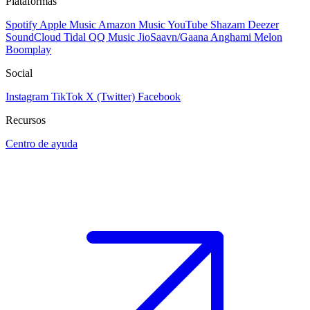
Plataformas
Spotify
Apple Music
Amazon Music
YouTube
Shazam
Deezer
SoundCloud
Tidal
QQ Music
JioSaavn/Gaana
Anghami
Melon
Boomplay
Social
Instagram
TikTok
X (Twitter)
Facebook
Recursos
Centro de ayuda