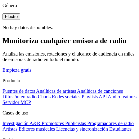
Género
Electro
No hay datos disponibles.
Monitoriza cualquier emisora de radio
Analiza las emisiones, rotaciones y el alcance de audiencia en miles
de emisoras de radio en todo el mundo.
Empieza gratis
Producto
Fuentes de datos
Analíticas de artistas
Analíticas de canciones
Difusión en radio
Charts
Redes sociales
Playlists
API
Audio features
Servidor MCP
Casos de uso
Investigación A&R
Promotores
Publicistas
Programadores de radio
Artistas
Editores musicales
Licencias y sincronización
Estudiantes