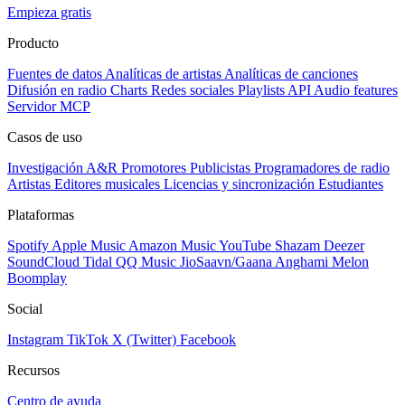
Empieza gratis
Producto
Fuentes de datos
Analíticas de artistas
Analíticas de canciones
Difusión en radio
Charts
Redes sociales
Playlists
API
Audio features
Servidor MCP
Casos de uso
Investigación A&R
Promotores
Publicistas
Programadores de radio
Artistas
Editores musicales
Licencias y sincronización
Estudiantes
Plataformas
Spotify
Apple Music
Amazon Music
YouTube
Shazam
Deezer
SoundCloud
Tidal
QQ Music
JioSaavn/Gaana
Anghami
Melon
Boomplay
Social
Instagram
TikTok
X (Twitter)
Facebook
Recursos
Centro de ayuda