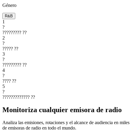
Género
R&B
1
?
?????????
??
2
?
?????
??
3
?
?????????
??
4
?
????
??
5
?
?????????????
??
Monitoriza cualquier emisora de radio
Analiza las emisiones, rotaciones y el alcance de audiencia en miles
de emisoras de radio en todo el mundo.