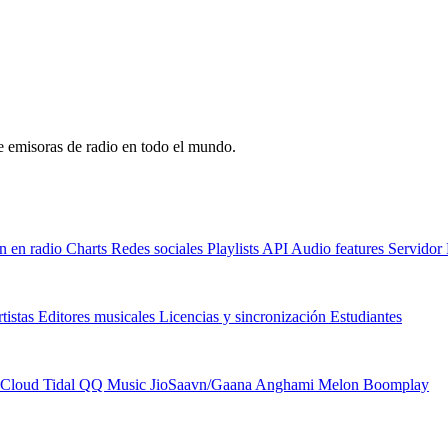
de emisoras de radio en todo el mundo.
n en radio
Charts
Redes sociales
Playlists
API
Audio features
Servido
tistas
Editores musicales
Licencias y sincronización
Estudiantes
Cloud
Tidal
QQ Music
JioSaavn/Gaana
Anghami
Melon
Boomplay