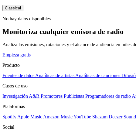
Classical
No hay datos disponibles.
Monitoriza cualquier emisora de radio
Analiza las emisiones, rotaciones y el alcance de audiencia en miles 
Empieza gratis
Producto
Fuentes de datos
Analíticas de artistas
Analíticas de canciones
Difusió
Casos de uso
Investigación A&R
Promotores
Publicistas
Programadores de radio
Ar
Plataformas
Spotify
Apple Music
Amazon Music
YouTube
Shazam
Deezer
Sound
Social