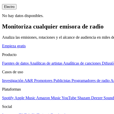
Electro
No hay datos disponibles.
Monitoriza cualquier emisora de radio
Analiza las emisiones, rotaciones y el alcance de audiencia en miles 
Empieza gratis
Producto
Fuentes de datos
Analíticas de artistas
Analíticas de canciones
Difusió
Casos de uso
Investigación A&R
Promotores
Publicistas
Programadores de radio
Ar
Plataformas
Spotify
Apple Music
Amazon Music
YouTube
Shazam
Deezer
Sound
Social