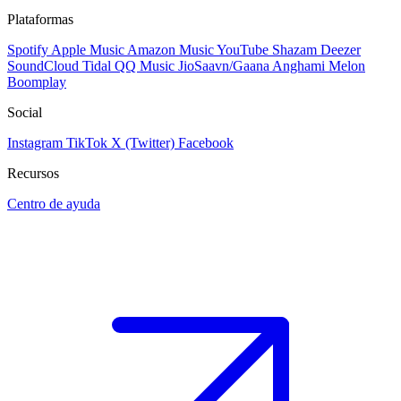
Plataformas
Spotify
Apple Music
Amazon Music
YouTube
Shazam
Deezer
SoundCloud
Tidal
QQ Music
JioSaavn/Gaana
Anghami
Melon
Boomplay
Social
Instagram
TikTok
X (Twitter)
Facebook
Recursos
Centro de ayuda