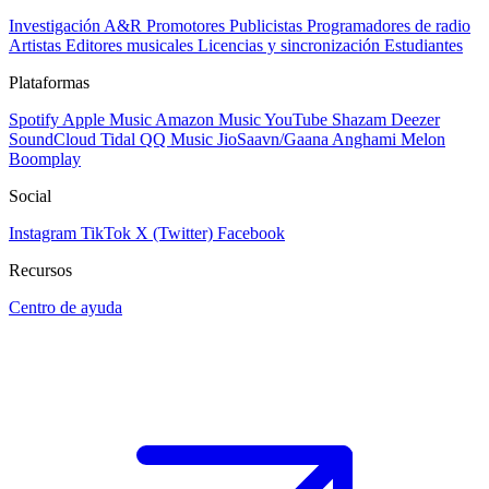
Investigación A&R
Promotores
Publicistas
Programadores de radio
Artistas
Editores musicales
Licencias y sincronización
Estudiantes
Plataformas
Spotify
Apple Music
Amazon Music
YouTube
Shazam
Deezer
SoundCloud
Tidal
QQ Music
JioSaavn/Gaana
Anghami
Melon
Boomplay
Social
Instagram
TikTok
X (Twitter)
Facebook
Recursos
Centro de ayuda