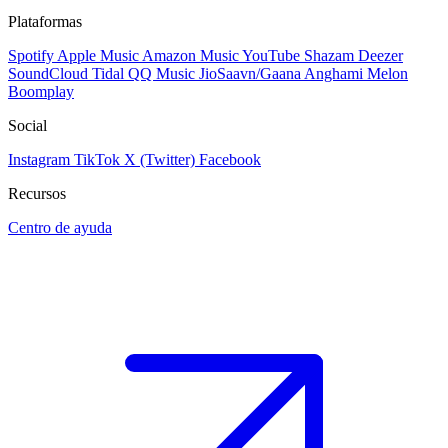
Plataformas
Spotify
Apple Music
Amazon Music
YouTube
Shazam
Deezer
SoundCloud
Tidal
QQ Music
JioSaavn/Gaana
Anghami
Melon
Boomplay
Social
Instagram
TikTok
X (Twitter)
Facebook
Recursos
Centro de ayuda