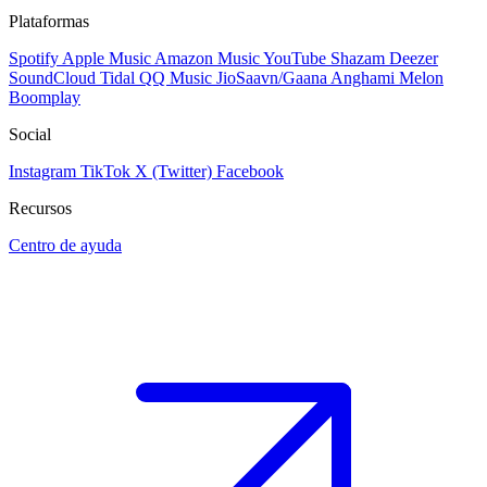
Plataformas
Spotify
Apple Music
Amazon Music
YouTube
Shazam
Deezer
SoundCloud
Tidal
QQ Music
JioSaavn/Gaana
Anghami
Melon
Boomplay
Social
Instagram
TikTok
X (Twitter)
Facebook
Recursos
Centro de ayuda