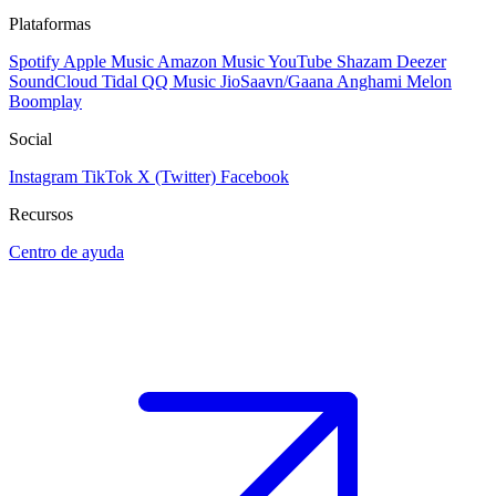
Plataformas
Spotify
Apple Music
Amazon Music
YouTube
Shazam
Deezer
SoundCloud
Tidal
QQ Music
JioSaavn/Gaana
Anghami
Melon
Boomplay
Social
Instagram
TikTok
X (Twitter)
Facebook
Recursos
Centro de ayuda