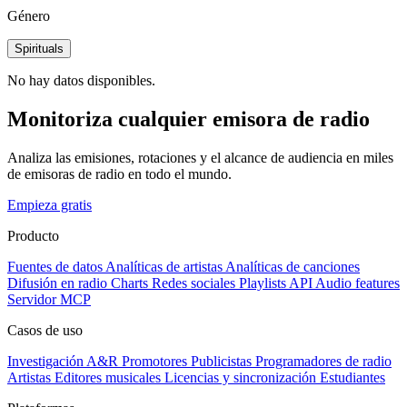
Género
Spirituals
No hay datos disponibles.
Monitoriza cualquier emisora de radio
Analiza las emisiones, rotaciones y el alcance de audiencia en miles
de emisoras de radio en todo el mundo.
Empieza gratis
Producto
Fuentes de datos
Analíticas de artistas
Analíticas de canciones
Difusión en radio
Charts
Redes sociales
Playlists
API
Audio features
Servidor MCP
Casos de uso
Investigación A&R
Promotores
Publicistas
Programadores de radio
Artistas
Editores musicales
Licencias y sincronización
Estudiantes