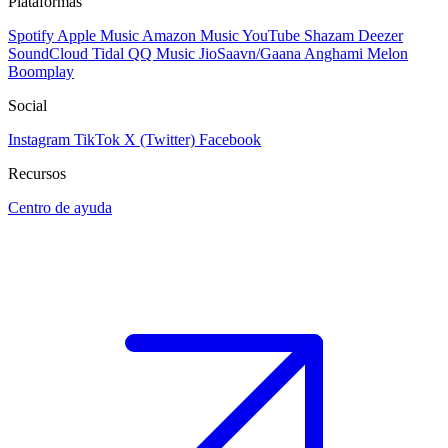
Plataformas
Spotify
Apple Music
Amazon Music
YouTube
Shazam
Deezer
SoundCloud
Tidal
QQ Music
JioSaavn/Gaana
Anghami
Melon
Boomplay
Social
Instagram
TikTok
X (Twitter)
Facebook
Recursos
Centro de ayuda