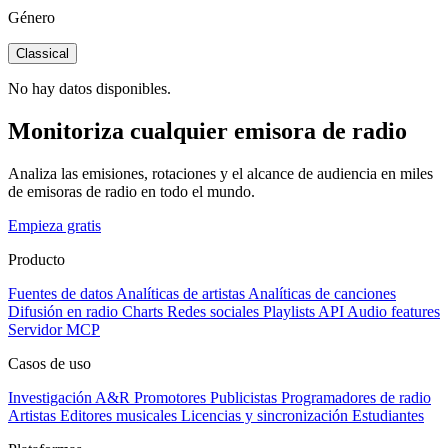
Género
Classical
No hay datos disponibles.
Monitoriza cualquier emisora de radio
Analiza las emisiones, rotaciones y el alcance de audiencia en miles
de emisoras de radio en todo el mundo.
Empieza gratis
Producto
Fuentes de datos
Analíticas de artistas
Analíticas de canciones
Difusión en radio
Charts
Redes sociales
Playlists
API
Audio features
Servidor MCP
Casos de uso
Investigación A&R
Promotores
Publicistas
Programadores de radio
Artistas
Editores musicales
Licencias y sincronización
Estudiantes