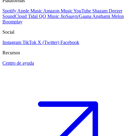
Plataformas
Spotify
Apple Music
Amazon Music
YouTube
Shazam
Deezer
SoundCloud
Tidal
QQ Music
JioSaavn/Gaana
Anghami
Melon
Boomplay
Social
Instagram
TikTok
X (Twitter)
Facebook
Recursos
Centro de ayuda