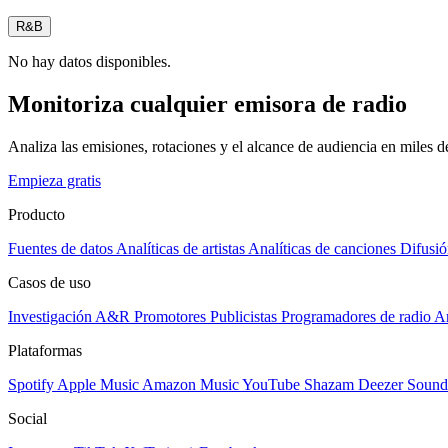
R&B
No hay datos disponibles.
Monitoriza cualquier emisora de radio
Analiza las emisiones, rotaciones y el alcance de audiencia en miles 
Empieza gratis
Producto
Fuentes de datos
Analíticas de artistas
Analíticas de canciones
Difusió
Casos de uso
Investigación A&R
Promotores
Publicistas
Programadores de radio
Ar
Plataformas
Spotify
Apple Music
Amazon Music
YouTube
Shazam
Deezer
Sound
Social