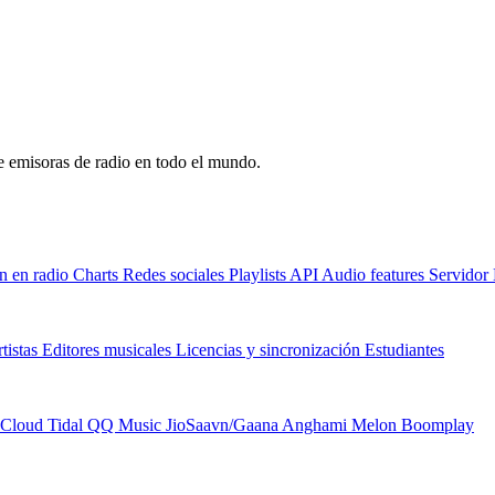
de emisoras de radio en todo el mundo.
n en radio
Charts
Redes sociales
Playlists
API
Audio features
Servido
tistas
Editores musicales
Licencias y sincronización
Estudiantes
Cloud
Tidal
QQ Music
JioSaavn/Gaana
Anghami
Melon
Boomplay