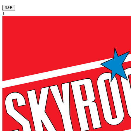
R&B
1